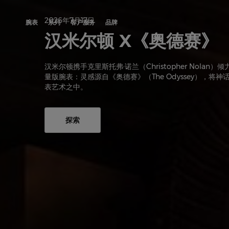
Skip to Content
2026年7月17日
腕表
系列
客户服务
品牌
汉米尔顿 X《奥德赛》
汉米尔顿携手克里斯托弗·诺兰（Christopher Nolan）
量版腕表：灵感源自《奥德赛》（The Odyssey），将
表艺术之中。
探索