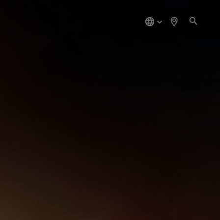
简
体
中
文