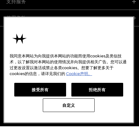
支持服务
使用条款
备案号:
沪ICP备19045273号-7
我同意本网站为向我提供本网站的功能而使用cookies及类似技
沪公网安备31010402333842号
术，以了解我对本网站的使用情况并向我提供相关广告。您可以通
过更改设置以激活或禁止各类cookies。想要了解更多关于
cookies的信息，请详见我们的
Cookie声明。
WECHAT
WEIBO
REDBOOK
DOUYIN
接受所有
拒绝所有
自定义
Copyright © 2026 Hamilton International Ltd. All rights
reserved.