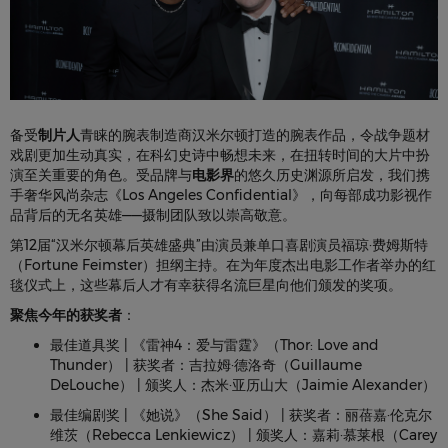
备受
制片人
青睐的腕表制造商汉米尔顿打造的腕表作品，令战争题材
戏剧更加生动真实，在科幻史诗中畅想未来，在扭转时间的大片中扮
演至关重要的角色。受品牌与
电影界
的悠久历史渊源所启发，我们携
手奢华风尚杂志《Los Angeles Confidential》，向每部成功影视作
品背后的无名英雄——摄制团队致以崇高敬意。
第12届“汉米尔顿幕后英雄盛典”由演员兼单口喜剧演员福琼·费姆斯特
（Fortune Feimster）担纲主持。在为年度杰出电影工作者举办的红
毯仪式上，这些幕后人才有幸获得名流巨星向他们颁发的奖项。
聚焦今年的获奖者
：
最佳道具奖 | 《雷神4：爱与雷霆》（Thor: Love and
Thunder） | 获奖者：吉拉姆·德洛奇（Guillaume
DeLouche） | 颁奖人：杰米·亚历山大（Jaimie Alexander）
最佳编剧奖 | 《她说》（She Said） | 获奖者：丽蓓嘉·伦克尔
维茨（Rebecca Lenkiewicz） | 颁奖人：嘉莉·慕莱根（Carey