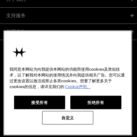
支持服务
使用条款
备案号:
沪ICP备19045273号-7
我同意本网站为向我提供本网站的功能而使用cookies及类似技
沪公网安备31010402333842号
术，以了解我对本网站的使用情况并向我提供相关广告。您可以通
过更改设置以激活或禁止各类cookies。想要了解更多关于
WECHAT
WEIBO
cookies的信息，请详见我们的
Cookie声明。
REDBOOK
DOUYIN
接受所有
拒绝所有
自定义
Copyright © 2026 Hamilton International Ltd. All rights
reserved.