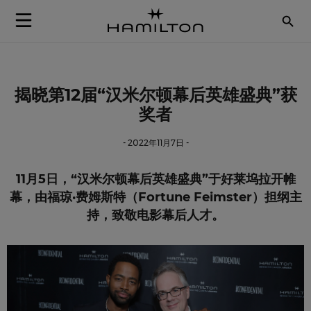
Skip to Content
揭晓第12届“汉米尔顿幕后英雄盛典”获
奖者
- 2022年11月7日 -
11月5日，“汉米尔顿幕后英雄盛典”于好莱坞拉开帷
幕，由福琼·费姆斯特（Fortune Feimster）担纲主
持，致敬电影幕后人才。