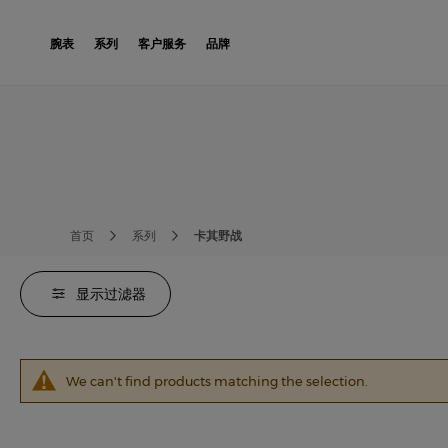
Skip to Content
腕表
系列
客户服务
品牌
首页
系列
卡其野战
显示过滤器
We can't find products matching the selection.