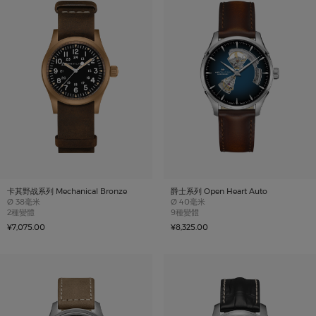
卡其野战系列 Mechanical Bronze
爵士系列 Open Heart Auto
Case size
Case size
Ø
38毫米
Ø
40毫米
2種變體
9種變體
¥7,075.00
¥8,325.00