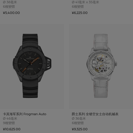
Case size
Case size
Ø
38毫米
Ø
41毫米 x 35毫米
6種變體
6種變體
¥5,400.00
¥6,225.00
卡其海军系列 Frogman Auto
爵士系列 全镂空女士自动机械表
Case size
Case size
Ø
46毫米
Ø
36毫米
9種變體
6種變體
¥10,625.00
¥9,325.00