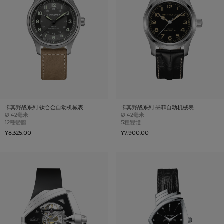
卡其野战系列 钛合金自动机械表
卡其野战系列 墨菲自动机械表
Case size
Case size
Ø
42毫米
Ø
42毫米
12種變體
5種變體
¥8,325.00
¥7,900.00