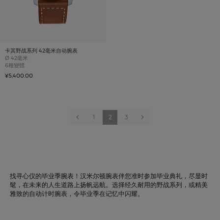
卡其野战系列 42毫米自动腕表
Case size
Ø
42毫米
6種變體
¥5,400.00
Page
Page
以前的
Page
You're
Page
Page
下一项
1
2
3
currently
reading
page
找寻心仪的毕业季腕表！汉米尔顿腕表伴您准时参加毕业典礼，尽显时
髦，在未来的人生道路上扬帆远航。选择经久耐用的野战系列，或精美
雅致的自动计时腕表，令毕业季在记忆中闪耀。