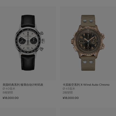
美国经典系列 臻薄自动计时码表
卡其航空系列 X-Wind Auto Chrono
Case size
Case size
Ø
40毫米
Ø
45毫米
8種變體
2種變體
¥18,000.00
¥18,000.00