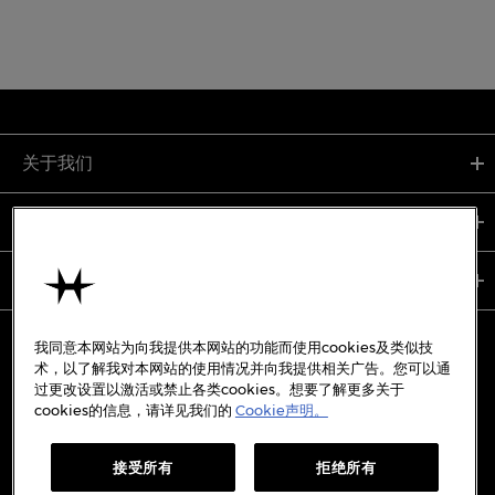
关于我们
支持服务
使用条款
我同意本网站为向我提供本网站的功能而使用cookies及类似技
术，以了解我对本网站的使用情况并向我提供相关广告。您可以通
过更改设置以激活或禁止各类cookies。想要了解更多关于
备案号:
沪ICP备19045273号-7
cookies的信息，请详见我们的
Cookie声明。
沪公网安备31010402333842号
接受所有
拒绝所有
WECHAT
WEIBO