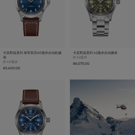
卡其野战系列 将军双历40毫米自动机械
卡其野战系列 42毫米自动腕表
Case size
表
Ø
42毫米
Case size
Ø
40毫米
¥6,075.00
¥5,400.00