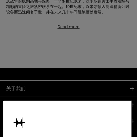
从战争前线到高地与深海，一个多世纪以来，汉米尔顿男士手表始终与
精彩的冒险之旅紧密联系在一起。19世纪末，汉米尔顿因制造精密计时
设备而迅速闻名于世，并在未来几十年间继续蓬勃发展。
Read more
关于我们
支持服务
使用条款