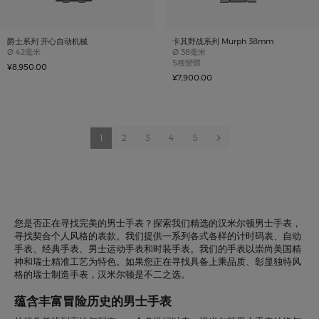
爵士系列 开心自动机械
卡其野战系列 Murph 38mm
Case size
Case size
Ø
42毫米
Ø
38毫米
5種變體
¥8,950.00
¥7,900.00
Page
You're
Page
Page
Page
Page
Page
下一项
1
2
3
4
5
currently
reading
page
您是否正在寻找完美的男士手表？探索我们精选的汉米尔顿男士手表，
寻找契合个人风格的表款。我们提供一系列各式各样的计时码表、自动
手表、经典手表、男士运动手表和时装手表。我们的手表以崇尚美国精
神和瑞士精准工艺为特色。如果您正在寻找具备上乘品质、彰显独特风
格的瑞士制造手表，汉米尔顿是不二之选。
蕴含丰富冒险历史的男士手表