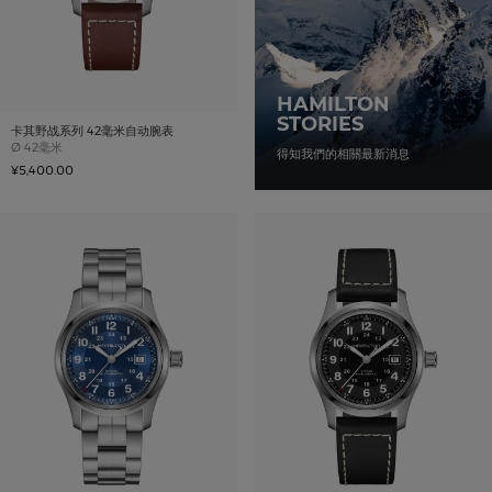
HAMILTON
STORIES
卡其野战系列 42毫米自动腕表
Case size
Ø
42毫米
得知我們的相關最新消息
¥5,400.00