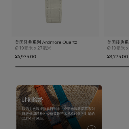
美国经典系列 Ardmore Quartz
美国经典系
Case size
Case siz
Ø
19毫米 x 27毫米
Ø
19毫米 x
¥4,975.00
¥3,775.00
此刻缤纷
以活力色调迎接春日到来！全新色调将爱慕系列
腕表低调精雅的经典装饰艺术风格转化为时髦的
流行个性风尚。