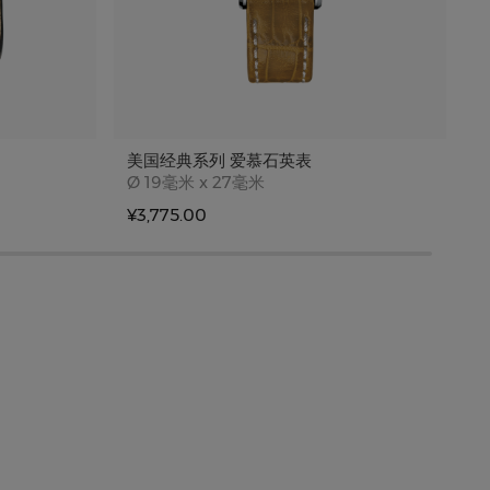
美国经典系列 爱慕石英表
Case size
Ø
19毫米 x 27毫米
¥3,775.00
¥