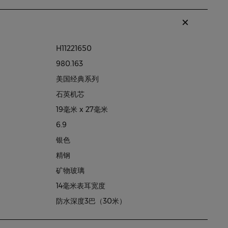
H11221650
980.163
美国经典系列
石英机芯
19毫米 x 27毫米
6.9
银色
精钢
矿物玻璃
14毫米表耳宽度
防水深度3巴（30米）