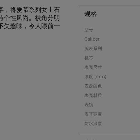
字，将爱慕系列女士石
规格
特个性风尚。棱角分明
不失趣味，令人眼前一
型号
Caliber
腕表系列
机芯
表壳尺寸
厚度 (mm)
表盘颜色
表壳材质
表镜
表耳宽度
防水深度