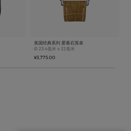
美国经典系列 爱慕石英表
Case size
Ø
23.4毫米 x 32毫米
¥3,775.00
¥