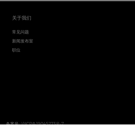
关于我们
常见问题
新闻发布室
职位
备案号:
沪ICP备19045273号-7
沪公网安备31010402333842号