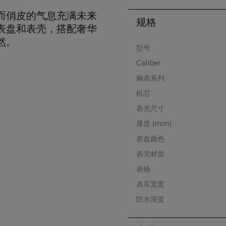
而俏皮的气息充满未来
规格
表盘和表壳，搭配奢华
然。
型号
Caliber
腕表系列
机芯
表壳尺寸
厚度 (mm)
表盘颜色
表壳材质
表镜
表耳宽度
防水深度