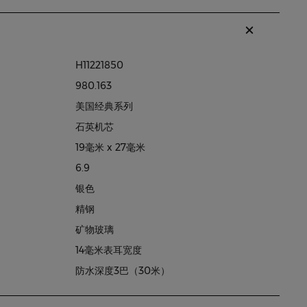
H11221850
980.163
美国经典系列
石英机芯
19毫米 x 27毫米
6.9
银色
精钢
矿物玻璃
14毫米表耳宽度
防水深度3巴（30米）