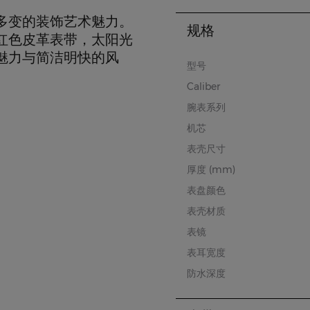
多变的装饰艺术魅力。
规格
红色皮革表带，太阳光
魅力与简洁明快的风
型号
Caliber
腕表系列
机芯
表壳尺寸
厚度 (mm)
表盘颜色
表壳材质
表镜
表耳宽度
防水深度