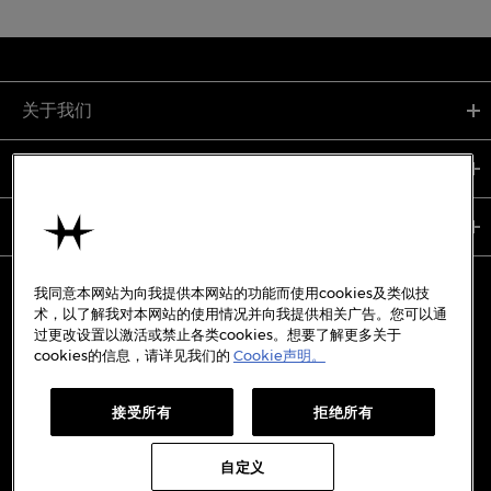
关于我们
支持服务
使用条款
我同意本网站为向我提供本网站的功能而使用cookies及类似技
术，以了解我对本网站的使用情况并向我提供相关广告。您可以通
过更改设置以激活或禁止各类cookies。想要了解更多关于
备案号:
沪ICP备19045273号-7
cookies的信息，请详见我们的
Cookie声明。
沪公网安备31010402333842号
接受所有
拒绝所有
WECHAT
WEIBO
REDBOOK
DOUYIN
自定义