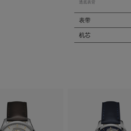
透底表背
表带
机芯