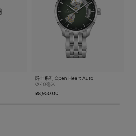
爵士系列 Open Heart Auto
爵
Case size
Ø
40毫米
¥8,950.00
¥