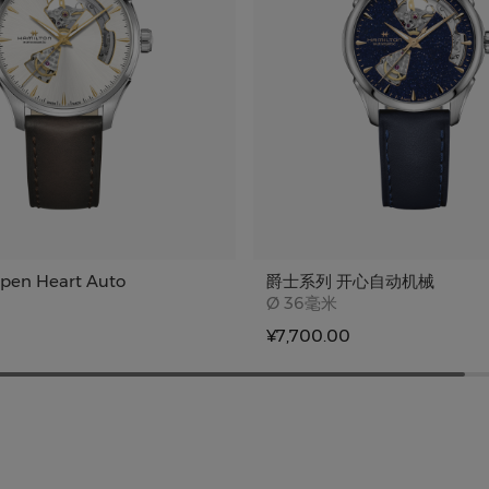
en Heart Auto
爵士系列 开心自动机械
e
Case size
Ø
36毫米
¥7,700.00