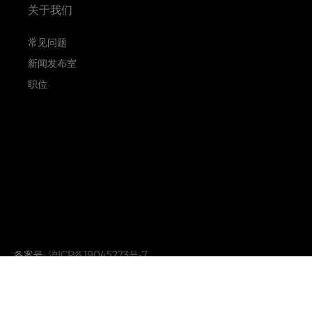
关于我们
常见问题
新闻发布室
职位
备案号:
沪ICP备19045273号-7
沪公网安备31010402333842号
Copyright © 2026 Hamilton International Ltd. All rights reserv