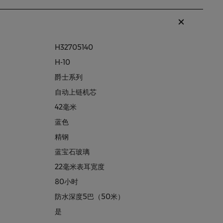
H32705140
H-10
爵士系列
自动上链机芯
42毫米
蓝色
精钢
蓝宝石玻璃
22毫米表耳宽度
80小时
防水深度5巴（50米）
是