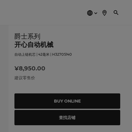
简
体
中
文
爵士系列
开心自动机械
自动上链机芯 | 42毫米 | H32705140
¥8,950.00
建议零售价
BUY ONLINE
查找店铺