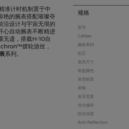
将精准计时机制置于中
规格
惊艳的腕表搭配璀璨夺
前沿设计与宇宙无垠的
型号
开心自动腕表不断精进
Caliber
无遗，搭载H-10自
腕表系列
chron™摆轮游丝，
表
系列。
机芯
表壳尺寸
表盘颜色
表壳材质
表镜
表耳宽度
动力储存
防水深度
Anti Reflection