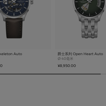
leton Auto
爵士系列 Open Heart Auto
e
Case size
Ø
40毫米
00
¥8,950.00