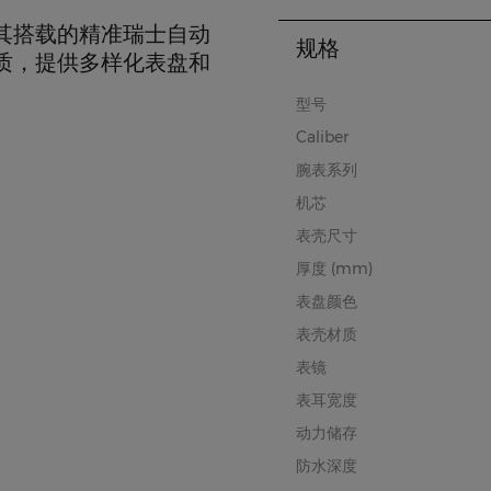
其搭载的精准瑞士自动
规格
质，提供多样化表盘和
型号
Caliber
腕表系列
机芯
表壳尺寸
厚度 (mm)
表盘颜色
表壳材质
表镜
表耳宽度
动力储存
防水深度