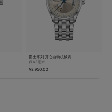
爵士系列 开心自动机械表
Case size
Ø
42毫米
¥8,950.00
¥