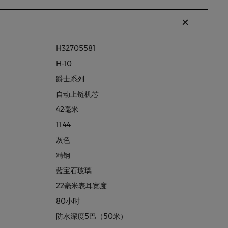
H32705581
H-10
爵士系列
自动上链机芯
42毫米
11.44
灰色
精钢
蓝宝石玻璃
22毫米表耳宽度
80小时
防水深度5巴（50米）