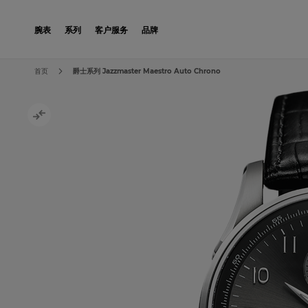
Skip to Content
腕表
系列
客户服务
品牌
Skip to the end of the images gallery
Skip to the beginning of the images gallery
首页
爵士系列 Jazzmaster Maestro Auto Chrono