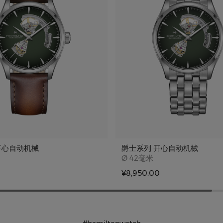
开心自动机械
爵士系列 开心自动机械
e
Case size
Ø
42毫米
¥8,950.00