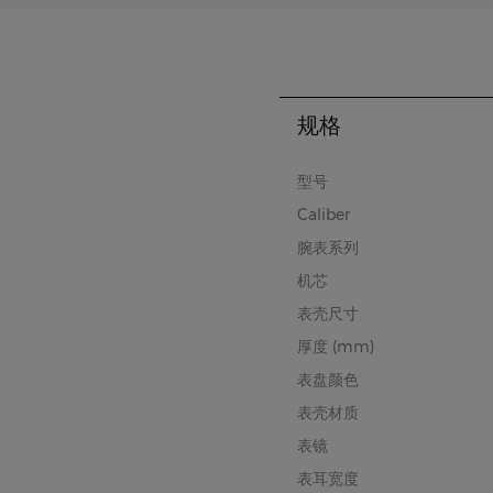
规格
型号
Caliber
腕表系列
机芯
表壳尺寸
厚度 (mm)
表盘颜色
表壳材质
表镜
表耳宽度