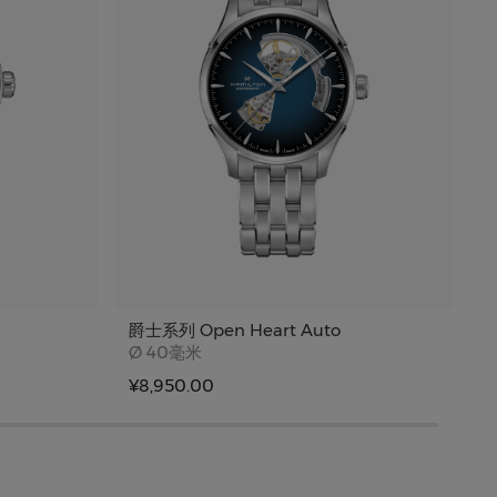
爵士系列 Open Heart Auto
爵
Case size
Ø
40毫米
¥8,950.00
¥