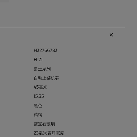
H32766783
H-21
爵士系列
自动上链机芯
45毫米
15.35
黑色
精钢
蓝宝石玻璃
23毫米表耳宽度