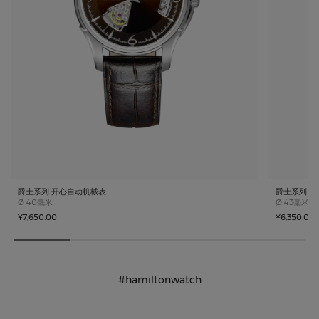
爵士系列 开心自动机械表
爵士系列 
Case size
Case size
Ø
40毫米
Ø
43毫米
¥7,650.00
¥6,350.00
#hamiltonwatch