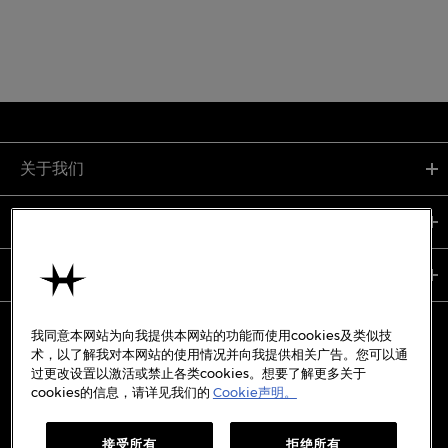
关于我们
支持服务
使用条款
我同意本网站为向我提供本网站的功能而使用cookies及类似技
术，以了解我对本网站的使用情况并向我提供相关广告。您可以通
过更改设置以激活或禁止各类cookies。想要了解更多关于
备案号:
沪ICP备19045273号-7
cookies的信息，请详见我们的
Cookie声明。
沪公网安备31010402333842号
接受所有
拒绝所有