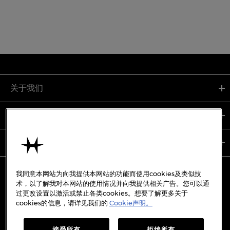
关于我们
支持服务
使用条款
我同意本网站为向我提供本网站的功能而使用cookies及类似技
术，以了解我对本网站的使用情况并向我提供相关广告。您可以通
过更改设置以激活或禁止各类cookies。想要了解更多关于
备案号:
沪ICP备19045273号-7
cookies的信息，请详见我们的
Cookie声明。
沪公网安备31010402333842号
接受所有
拒绝所有