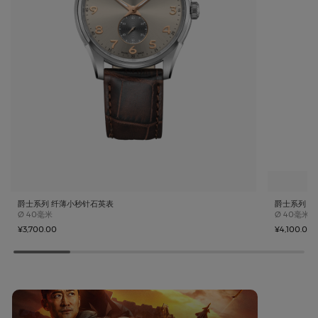
爵士系列 纤薄小秒针石英表
爵士系列 
Case size
Case size
Ø
40毫米
Ø
40毫米
¥3,700.00
¥4,100.00