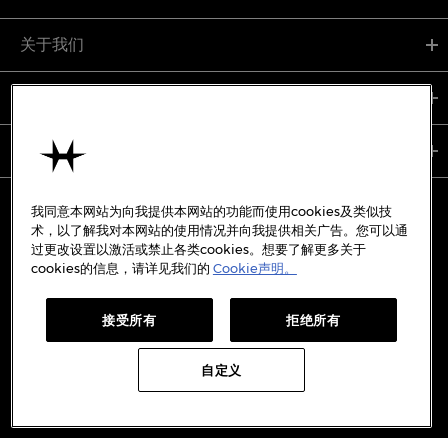
关于我们
支持服务
使用条款
我同意本网站为向我提供本网站的功能而使用cookies及类似技
术，以了解我对本网站的使用情况并向我提供相关广告。您可以通
过更改设置以激活或禁止各类cookies。想要了解更多关于
备案号:
沪ICP备19045273号-7
cookies的信息，请详见我们的
Cookie声明。
沪公网安备31010402333842号
接受所有
拒绝所有
WECHAT
WEIBO
REDBOOK
DOUYIN
自定义