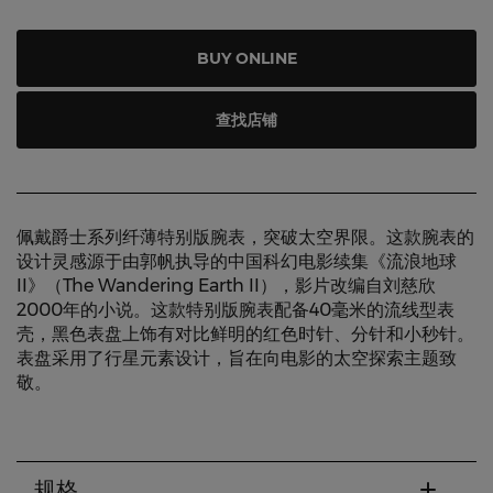
BUY ONLINE
查找店铺
佩戴爵士系列纤薄特别版腕表，突破太空界限。这款腕表的
设计灵感源于由郭帆执导的中国科幻电影续集《流浪地球
II》（The Wandering Earth II），影片改编自刘慈欣
2000年的小说。这款特别版腕表配备40毫米的流线型表
壳，黑色表盘上饰有对比鲜明的红色时针、分针和小秒针。
表盘采用了行星元素设计，旨在向电影的太空探索主题致
敬。
规格