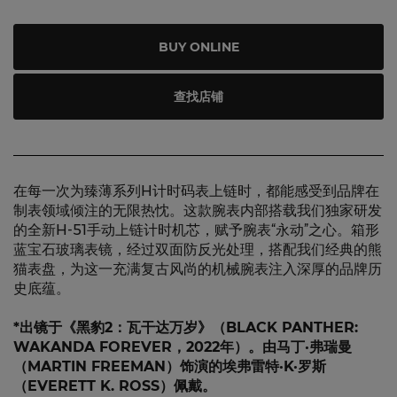
BUY ONLINE
查找店铺
在每一次为臻薄系列H计时码表上链时，都能感受到品牌在
制表领域倾注的无限热忱。这款腕表内部搭载我们独家研发
的全新H-51手动上链计时机芯，赋予腕表“永动”之心。箱形
蓝宝石玻璃表镜，经过双面防反光处理，搭配我们经典的熊
猫表盘，为这一充满复古风尚的机械腕表注入深厚的品牌历
史底蕴。
*出镜于《黑豹2：瓦干达万岁》（BLACK PANTHER:
WAKANDA FOREVER，2022年）。由马丁·弗瑞曼
（MARTIN FREEMAN）饰演的埃弗雷特·K·罗斯
（EVERETT K. ROSS）佩戴。