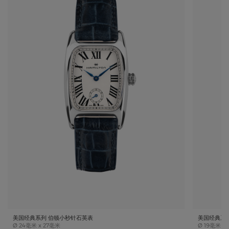
美国经典系列 伯顿小秒针石英表
美国经典系
Case size
Case size
Ø
24毫米 x 27毫米
Ø
19毫米 x