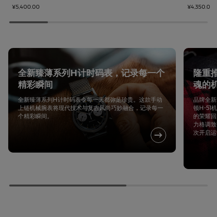
¥5,400.00
¥4,350.00
全新臻薄系列H计时码表，记录每一个
隆重
精彩瞬间
魂的
全新臻薄系列H计时码表令每一天都弥足珍贵。这款手动
品牌全新
上链机械腕表将现代技术与复古风尚巧妙融合，记录每一
顿H-5
个精彩瞬间。
的荣耀回
力格调致
次开启运