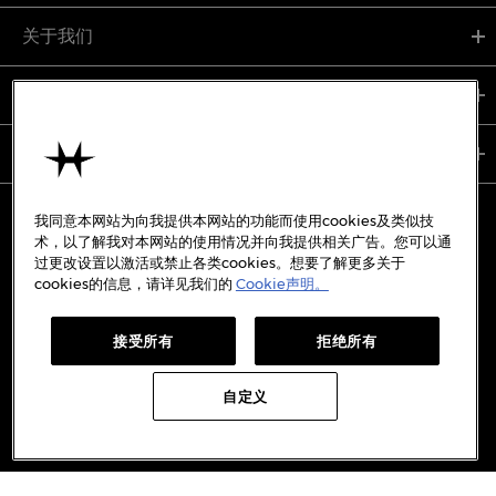
关于我们
支持服务
使用条款
我同意本网站为向我提供本网站的功能而使用cookies及类似技
术，以了解我对本网站的使用情况并向我提供相关广告。您可以通
过更改设置以激活或禁止各类cookies。想要了解更多关于
备案号:
沪ICP备19045273号-7
cookies的信息，请详见我们的
Cookie声明。
沪公网安备31010402333842号
接受所有
拒绝所有
WECHAT
WEIBO
REDBOOK
DOUYIN
自定义