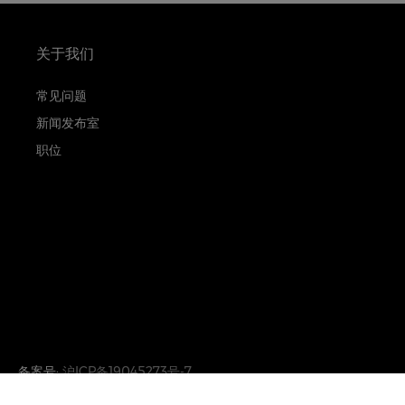
关于我们
常见问题
新闻发布室
职位
备案号:
沪ICP备19045273号-7
沪公网安备31010402333842号