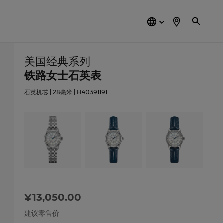
简
体
中
文
美国经典系列
铁路女士石英表
石英机芯 | 28毫米 | H40391191
¥13,050.00
建议零售价