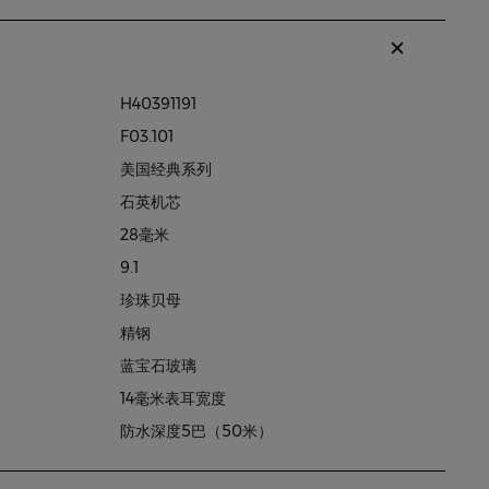
H40391191
F03.101
美国经典系列
石英机芯
28毫米
9.1
珍珠贝母
精钢
蓝宝石玻璃
14毫米表耳宽度
防水深度5巴（50米）