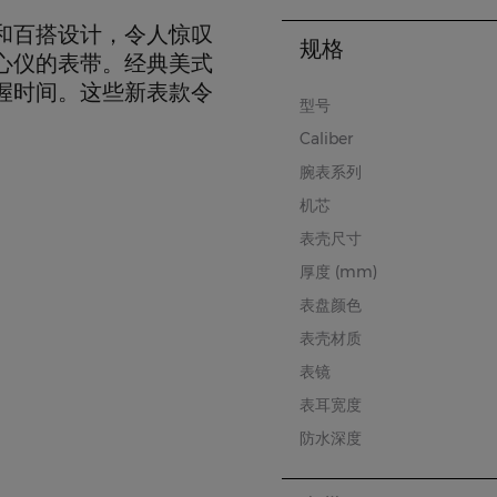
和百搭设计，令人惊叹
规格
心仪的表带。经典美式
握时间。这些新表款令
型号
Caliber
腕表系列
机芯
表壳尺寸
厚度 (mm)
表盘颜色
表壳材质
表镜
表耳宽度
防水深度