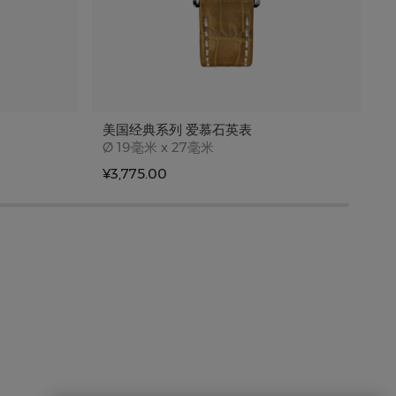
美国经典系列 爱慕石英表
Case size
Ø
19毫米 x 27毫米
¥3,775.00
¥