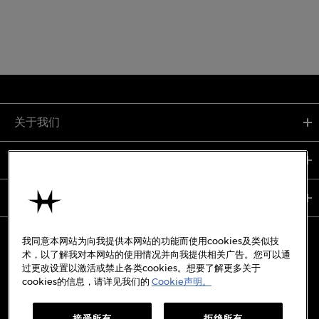
关于我们
支持服务
使用条款
我同意本网站为向我提供本网站的功能而使用cookies及类似技
术，以了解我对本网站的使用情况并向我提供相关广告。您可以通
过更改设置以激活或禁止各类cookies。想要了解更多关于
备案号:
沪ICP备19045273号-7
cookies的信息，请详见我们的
Cookie声明。
沪公网安备31010402333842号
接受所有
拒绝所有