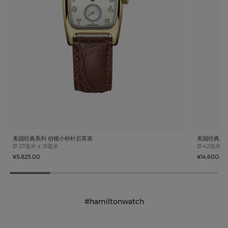
美国经典系列 伯顿小秒针石英表
美国经典系
Case size
Case size
Ø
27毫米 x 31毫米
Ø
42毫米
¥5,825.00
¥14,600.00
#hamiltonwatch