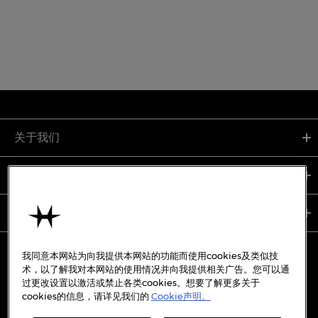
关于我们
支持服务
使用条款
我同意本网站为向我提供本网站的功能而使用cookies及类似技
术，以了解我对本网站的使用情况并向我提供相关广告。您可以通
过更改设置以激活或禁止各类cookies。想要了解更多关于
备案号:
沪ICP备19045273号-7
cookies的信息，请详见我们的
Cookie声明。
沪公网安备31010402333842号