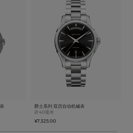
械表
爵士系列 双历自动机械表
Case size
Ø
40毫米
¥7,325.00
¥