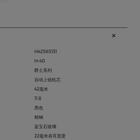
H42565131
H-40
爵士系列
自动上链机芯
42毫米
11.8
黑色
精钢
蓝宝石玻璃
22毫米表耳宽度