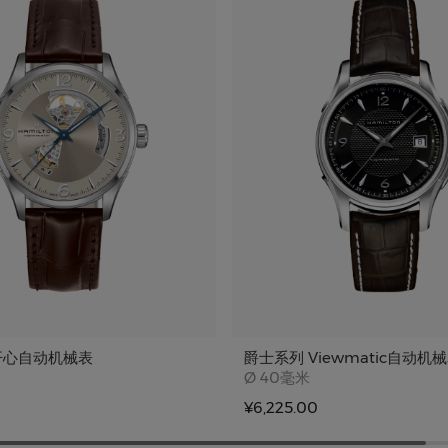
开心自动机械表
爵士系列 Viewmatic自动机
e
Case size
Ø
40毫米
¥6,225.00