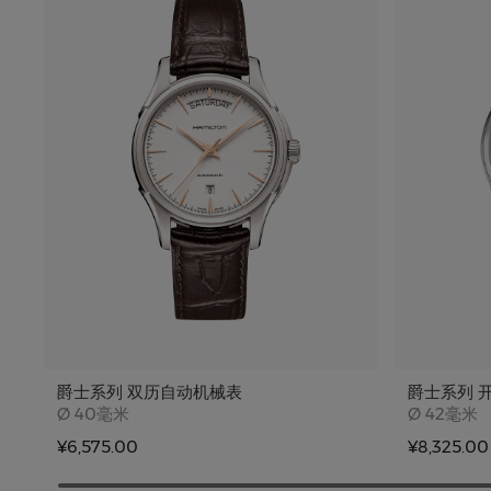
爵士系列 双历自动机械表
爵士系列 
Case size
Case siz
Ø
40毫米
Ø
42毫米
¥6,575.00
¥8,325.00