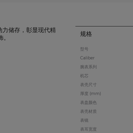
时动力储存，彰显现代精
规格
饰。
型号
Caliber
腕表系列
机芯
表壳尺寸
厚度 (mm)
表盘颜色
表壳材质
表镜
表耳宽度