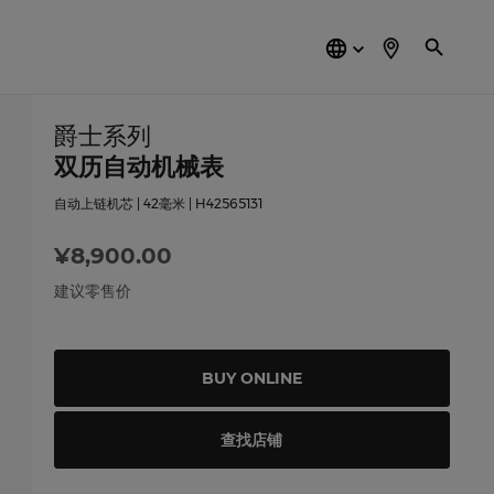
简
体
中
文
爵士系列
双历自动机械表
自动上链机芯 | 42毫米 | H42565131
¥8,900.00
建议零售价
BUY ONLINE
查找店铺