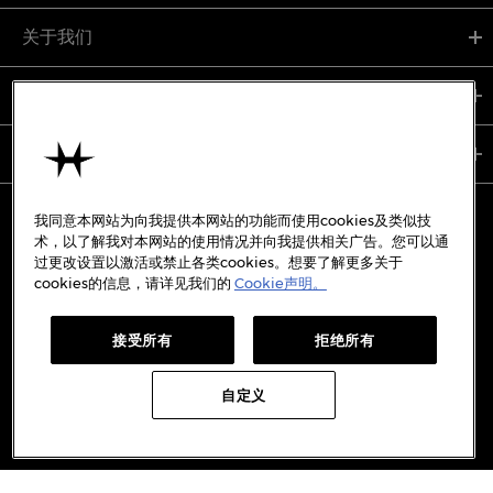
关于我们
支持服务
使用条款
我同意本网站为向我提供本网站的功能而使用cookies及类似技
术，以了解我对本网站的使用情况并向我提供相关广告。您可以通
过更改设置以激活或禁止各类cookies。想要了解更多关于
备案号:
沪ICP备19045273号-7
cookies的信息，请详见我们的
Cookie声明。
沪公网安备31010402333842号
接受所有
拒绝所有
WECHAT
WEIBO
REDBOOK
DOUYIN
自定义