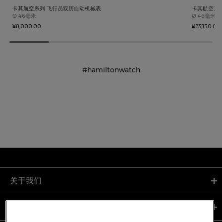
卡其航空系列 飞行员双历自动机械表
卡其航空系列 Ta
Case size
Case size
Ø
46毫米
Ø
46毫米
¥8,000.00
¥23,150.00
#hamiltonwatch
关于我们
支持服务