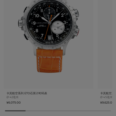
卡其航空系列 ETO石英计时码表
卡其航空系
Case size
Case size
Ø
42毫米
Ø
45毫米
¥6,075.00
¥9,625.00