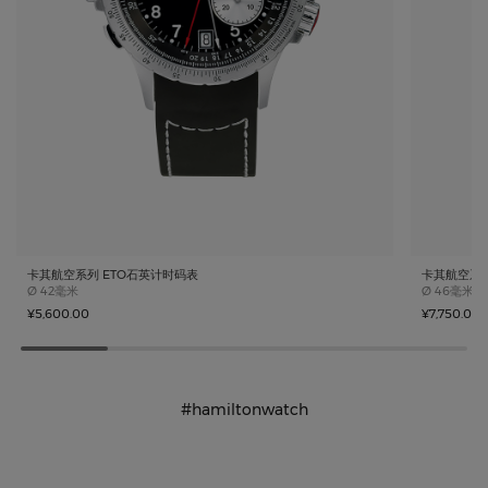
卡其航空系列 ETO石英计时码表
卡其航空系
Case size
Case size
Ø
42毫米
Ø
46毫米
¥5,600.00
¥7,750.00
#hamiltonwatch