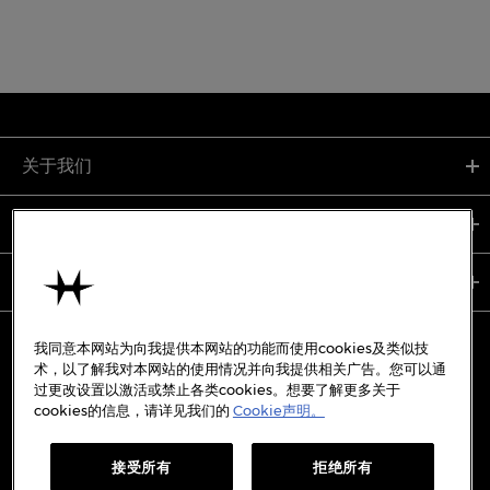
关于我们
支持服务
使用条款
我同意本网站为向我提供本网站的功能而使用cookies及类似技
术，以了解我对本网站的使用情况并向我提供相关广告。您可以通
过更改设置以激活或禁止各类cookies。想要了解更多关于
备案号:
沪ICP备19045273号-7
cookies的信息，请详见我们的
Cookie声明。
沪公网安备31010402333842号
接受所有
拒绝所有
WECHAT
WEIBO