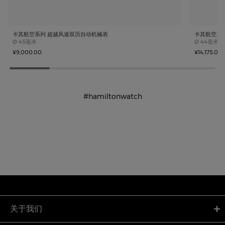
卡其航空系列 超越风速双历自动机械表
卡其航空系
Case size
Case size
Ø
45毫米
Ø
44毫米
¥9,000.00
¥14,175.00
#hamiltonwatch
关于我们