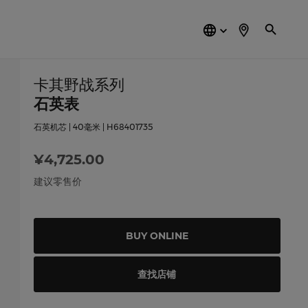
简
体
中
文
卡其野战系列
石英表
石英机芯 | 40毫米 | H68401735
¥4,725.00
建议零售价
BUY ONLINE
查找店铺