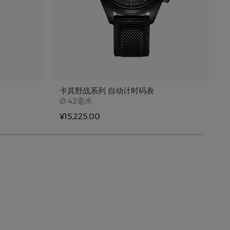
卡其野战系列 自动计时码表
Case size
Ø
42毫米
¥15,225.00
¥