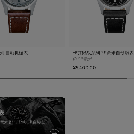
列 自动机械表
卡其野战系列 38毫米自动腕表
e
Case size
Ø
38毫米
0
¥5,400.00
表
暗元素吸引，那就顺其自然吧。