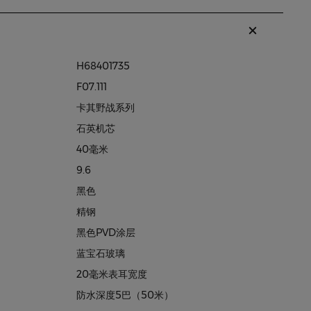
H68401735
F07.111
卡其野战系列
石英机芯
40毫米
9.6
黑色
精钢
黑色PVD涂层
蓝宝石玻璃
20毫米表耳宽度
防水深度5巴（50米）