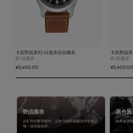
卡其野战系列 42毫米自动腕表
卡其野战系
Case size
Case siz
Ø
42毫米
Ø
38毫米
¥5,400.00
¥5,400.0
野战腕表
黑色腕
从旷野到繁华都市，汉米尔顿野战腕表伴您踏上
如果被黑
每一场冒险旅程。