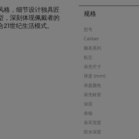
风格，细节设计独具匠
规格
型，深刻体现佩戴者的
21世纪生活模式。
型号
Caliber
腕表系列
机芯
表壳尺寸
厚度 (mm)
表盘颜色
表壳材质
涂层
表镜
表耳宽度
防水深度