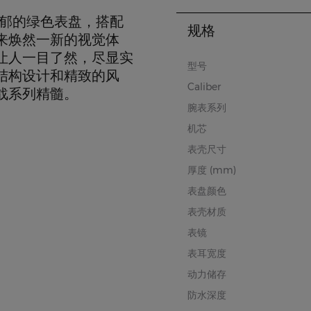
浓郁的绿色表盘，搭配
规格
来焕然一新的视觉体
让人一目了然，尽显实
型号
结构设计和精致的风
Caliber
战系列精髓。
腕表系列
机芯
表壳尺寸
厚度 (mm)
表盘颜色
表壳材质
表镜
表耳宽度
动力储存
防水深度