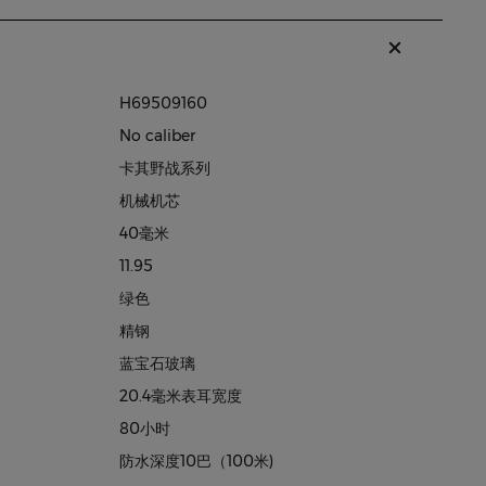
H69509160
No caliber
卡其野战系列
机械机芯
40毫米
11.95
绿色
精钢
蓝宝石玻璃
20.4毫米表耳宽度
80小时
防水深度10巴（100米)