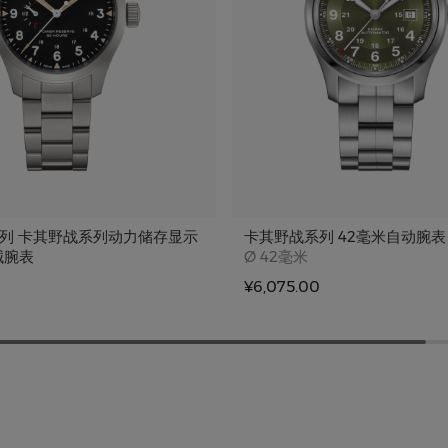
列 卡其野战系列动力储存显示
卡其野战系列 42毫米自动腕表
Case size
械腕表
Ø
42毫米
e
¥6,075.00