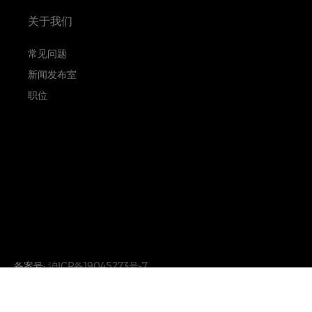
关于我们
常见问题
新闻发布室
职位
备案号:
沪ICP备19045273号-7
沪公网安备31010402333842号
Copyright © 2026 Hamilton International Ltd. All rights reserv