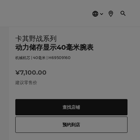
简
体
中
文
卡其野战系列
动力储存显示40毫米腕表
机械机芯 | 40毫米 | H69509160
¥7,100.00
建议零售价
查找店铺
预约到店