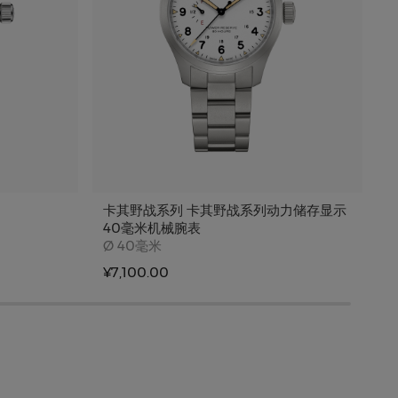
卡其野战系列 卡其野战系列动力储存显示
40毫米机械腕表
Case size
Ø
40毫米
¥7,100.00
¥