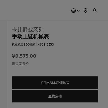
简
体
中
文
卡其野战系列
手动上链机械表
机械机芯 | 50毫米 | H69819530
¥9,575.00
建议零售价
在TMALL店铺购买
查找店铺