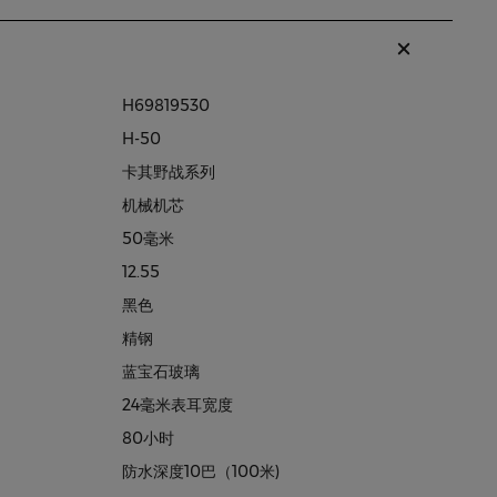
H69819530
H-50
卡其野战系列
机械机芯
50毫米
12.55
黑色
精钢
蓝宝石玻璃
24毫米表耳宽度
80小时
防水深度10巴（100米)