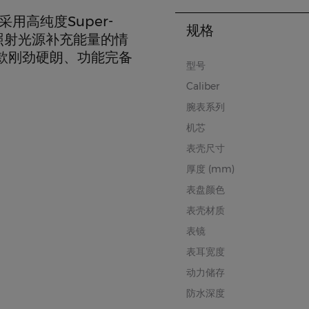
用高纯度Super-
规格
新照射光源补充能量的情
款刚劲硬朗、功能完备
型号
Caliber
腕表系列
机芯
表壳尺寸
厚度 (mm)
表盘颜色
表壳材质
表镜
表耳宽度
动力储存
防水深度