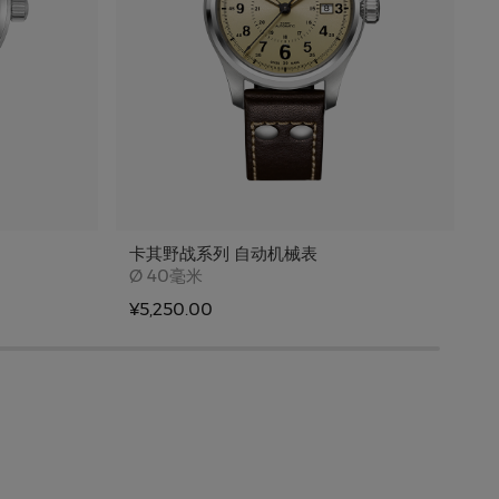
卡其野战系列 自动机械表
Case size
Ø
40毫米
¥5,250.00
¥