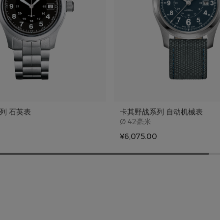
列 石英表
卡其野战系列 自动机械表
e
Case size
Ø
42毫米
¥6,075.00