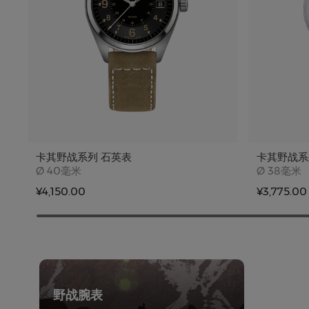
卡其野战系列 石英表
卡其野战系
Case size
Case siz
Ø
40毫米
Ø
38毫米
¥4,150.00
¥3,775.00
野战腕表