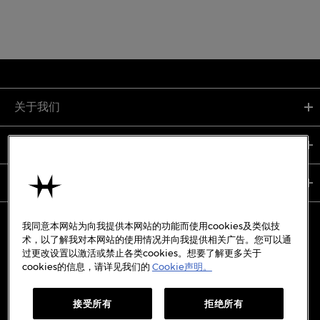
关于我们
支持服务
使用条款
我同意本网站为向我提供本网站的功能而使用cookies及类似技
术，以了解我对本网站的使用情况并向我提供相关广告。您可以通
过更改设置以激活或禁止各类cookies。想要了解更多关于
备案号:
沪ICP备19045273号-7
cookies的信息，请详见我们的
Cookie声明。
沪公网安备31010402333842号
接受所有
拒绝所有
WECHAT
WEIBO