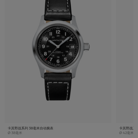
卡其野战系列 38毫米自动腕表
卡其野战系
Case size
Case size
Ø
38毫米
Ø
42毫米