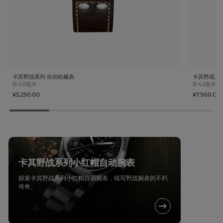
卡其野战系列 自动机械表
卡其野战系
Case size
Case size
Ø
40毫米
Ø
42毫米
¥5,250.00
¥7,500.00
卡其野战系列小红帽自动腕表
探索卡其野战系列小红帽自动腕表，续写野战腕表的不朽
传奇。