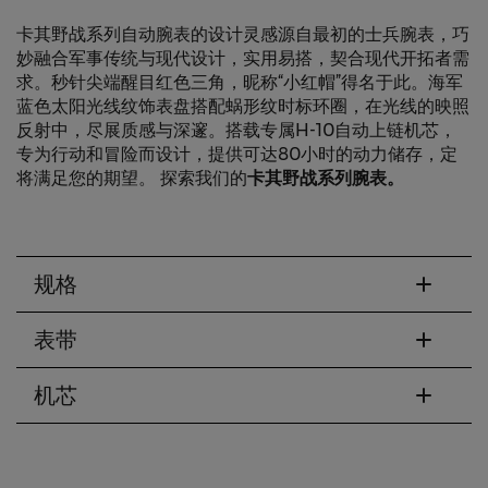
卡其野战系列自动腕表的设计灵感源自最初的士兵腕表，巧
妙融合军事传统与现代设计，实用易搭，契合现代开拓者需
求。秒针尖端醒目红色三角，昵称“小红帽”得名于此。海军
蓝色太阳光线纹饰表盘搭配蜗形纹时标环圈，在光线的映照
反射中，尽展质感与深邃。搭载专属H-10自动上链机芯，
专为行动和冒险而设计，提供可达80小时的动力储存，定
将满足您的期望。 探索我们的
卡其野战系列腕表。
规格
表带
机芯