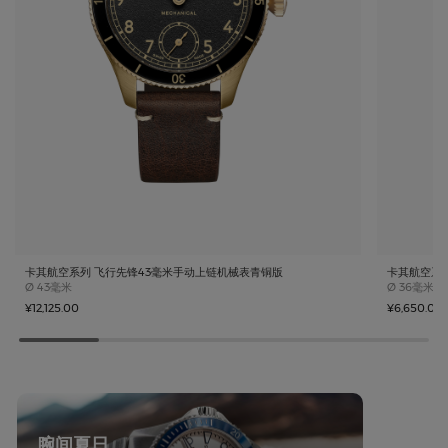
卡其航空系列 飞行先锋43毫米手动上链机械表青铜版
卡其航空系列 Pi
Case size
Case size
Ø
43毫米
Ø
36毫米 x
¥12,125.00
¥6,650.00
腕间夏日