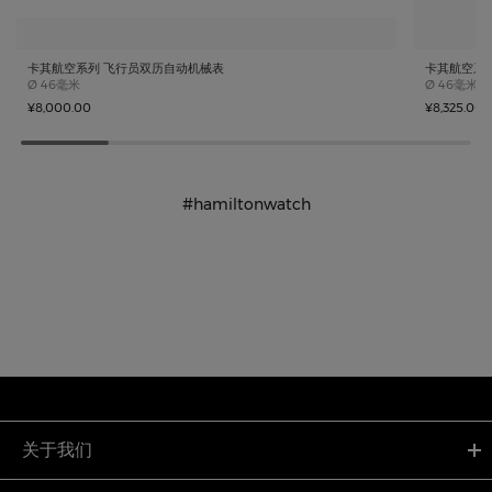
卡其航空系列 飞行员双历自动机械表
卡其航空系
Case size
Case size
Ø
46毫米
Ø
46毫米
¥8,000.00
¥8,325.00
#hamiltonwatch
关于我们