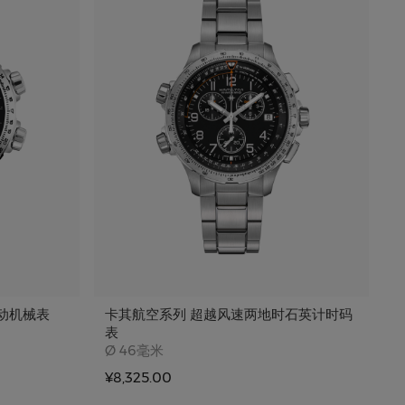
动机械表
卡其航空系列 超越风速两地时石英计时码
表
Case size
Ø
46毫米
¥
¥8,325.00