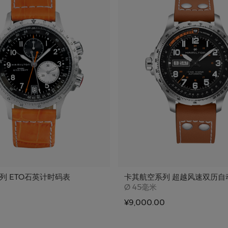
列 ETO石英计时码表
卡其航空系列 超越风速双历自
e
Case size
Ø
45毫米
¥9,000.00