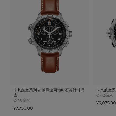
卡其航空系列 超越风速两地时石英计时码
卡其航空系
Case siz
表
Ø
42毫米
Case size
Ø
46毫米
¥6,075.00
¥7,750.00