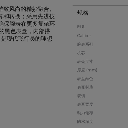
雅致风尚的精妙融合。
规格
算和转换；采用先进技
可以确保腕表在更多复杂环
型号
滑的黑色表盘，内部搭
Caliber
，是现代飞行员的理想
腕表系列
机芯
表壳尺寸
厚度 (mm)
表盘颜色
表壳材质
表镜
表耳宽度
动力储存
防水深度