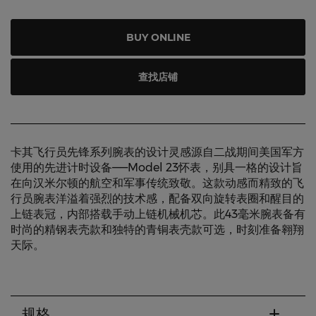
BUY ONLINE
查找店铺
卡其飞行员先锋系列腕表的设计灵感源自二战期间美国军方
使用的先进计时设备——Model 23怀表，别具一格的设计旨
在向汉米尔顿的航空和军事传统致敬。这款动感而精致的飞
行员腕表洋溢着强烈的技术感，配备双向旋转表圈和醒目的
上链表冠，内部搭载手动上链机械机芯。此43毫米腕表备有
时尚的精钢表壳款和独特的青铜表壳款可选，时刻准备翱翔
天际。
规格