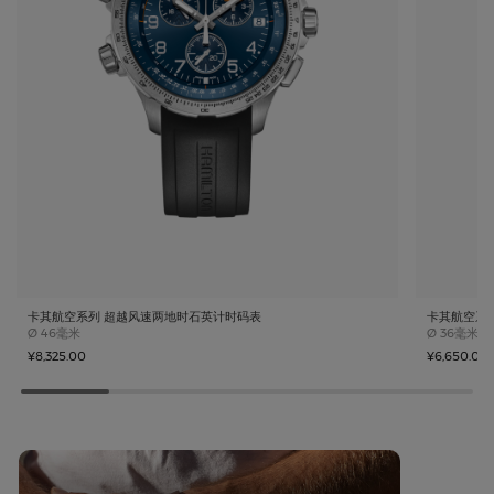
卡其航空系列 超越风速两地时石英计时码表
卡其航空系
Case size
Case size
Ø
46毫米
Ø
36毫米 x
¥8,325.00
¥6,650.00