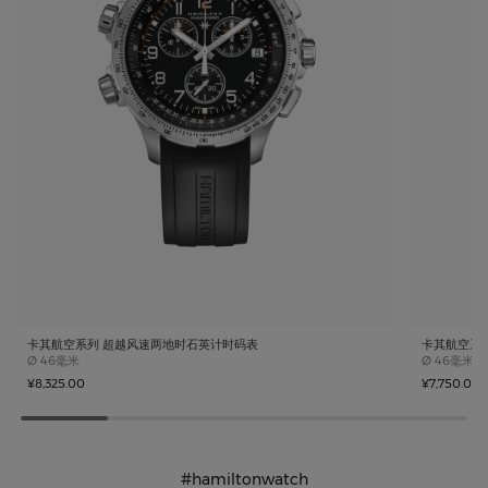
卡其航空系列 超越风速两地时石英计时码表
卡其航空系
Case size
Case size
Ø
46毫米
Ø
46毫米
¥8,325.00
¥7,750.00
#hamiltonwatch