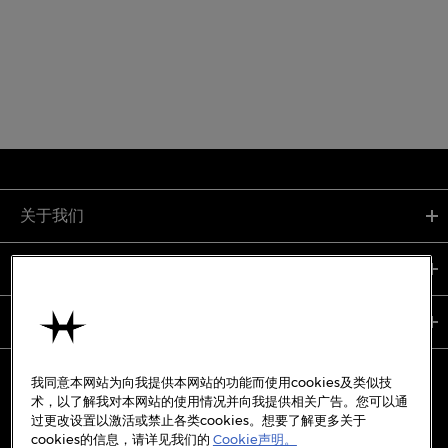
关于我们
支持服务
使用条款
我同意本网站为向我提供本网站的功能而使用cookies及类似技
术，以了解我对本网站的使用情况并向我提供相关广告。您可以通
过更改设置以激活或禁止各类cookies。想要了解更多关于
备案号:
沪ICP备19045273号-7
cookies的信息，请详见我们的
Cookie声明。