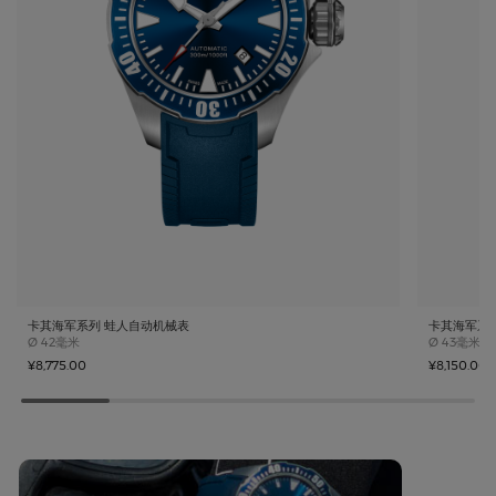
卡其海军系列 蛙人自动机械表
卡其海军系
Case size
Case size
Ø
42毫米
Ø
43毫米
¥8,775.00
¥8,150.00