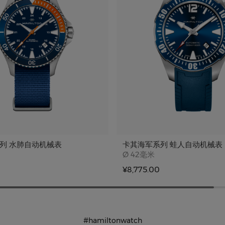
列 水肺自动机械表
卡其海军系列 蛙人自动机械表
e
Case size
Ø
42毫米
¥8,775.00
#hamiltonwatch