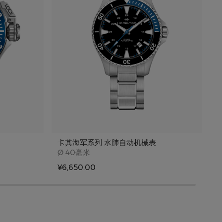
卡其海军系列 水肺自动机械表
Case size
Ø
40毫米
¥6,650.00
¥