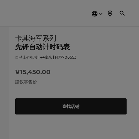
简
体
中
文
卡其海军系列
先锋自动计时码表
自动上链机芯 | 44毫米 | H77706553
¥15,450.00
建议零售价
查找店铺