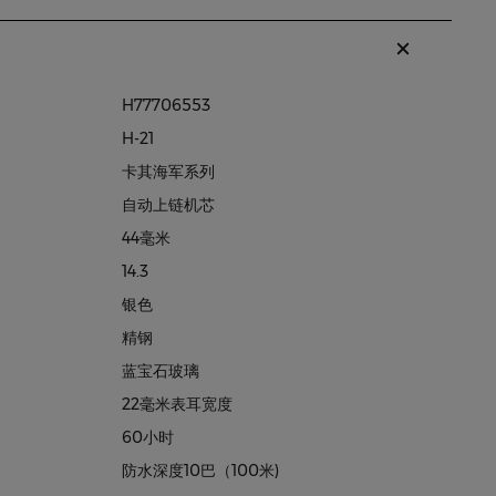
H77706553
H-21
卡其海军系列
自动上链机芯
44毫米
14.3
银色
精钢
蓝宝石玻璃
22毫米表耳宽度
60小时
防水深度10巴（100米)