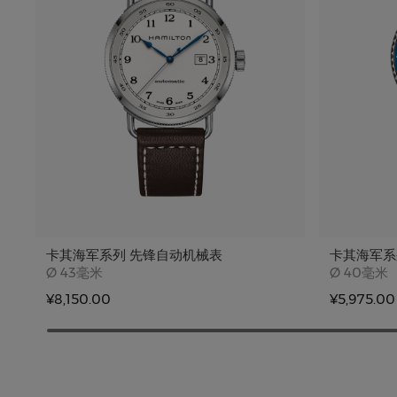
卡其海军系列 先锋自动机械表
卡其海军系
Case size
Case siz
Ø
43毫米
Ø
40毫米
¥8,150.00
¥5,975.00