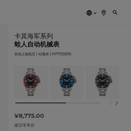
简
体
中
文
卡其海军系列
蛙人自动机械表
自动上链机芯 | 42毫米 | H77725335
¥8,775.00
建议零售价