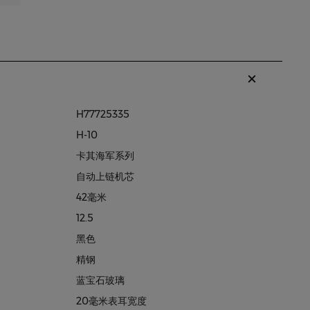
H77725335
H-10
卡其海军系列
自动上链机芯
42毫米
12.5
黑色
精钢
蓝宝石玻璃
20毫米表耳宽度