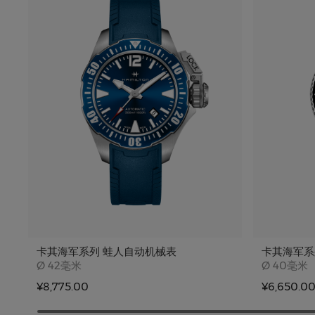
卡其海军系列 蛙人自动机械表
卡其海军系
Case size
Case siz
Ø
42毫米
Ø
40毫米
¥8,775.00
¥6,650.0