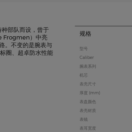
特种部队而设，曾于
规格
Frogmen）中亮
长路。不变的是腕表与
型号
转标圈、超卓防水性能
Caliber
腕表系列
机芯
表壳尺寸
厚度 (mm)
表盘颜色
表壳材质
表镜
表耳宽度