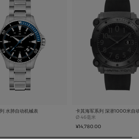
列 水肺自动机械表
卡其海军系列 深潜1000米自
e
Case size
Ø
46毫米
0
¥14,780.00