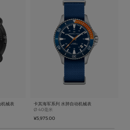
动机械表
卡其海军系列 水肺自动机械表
Case size
Ø
40毫米
¥5,975.00
¥