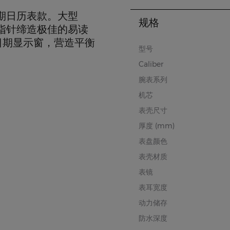
期日历表款。大型
规格
风格指针缔造极佳的易读
日期显示窗，营造平衡
型号
Caliber
腕表系列
机芯
表壳尺寸
厚度 (mm)
表盘颜色
表壳材质
表镜
表耳宽度
动力储存
防水深度