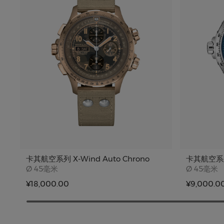
卡其航空系列 X-Wind Auto Chrono
卡其航空系
Case size
Case siz
Ø
45毫米
Ø
45毫米
¥18,000.00
¥9,000.0