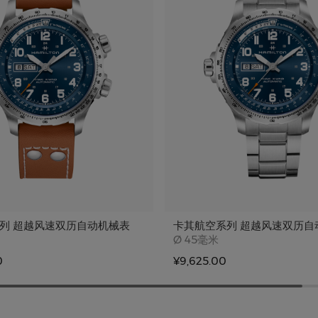
列 超越风速双历自动机械表
卡其航空系列 超越风速双历自
e
Case size
Ø
45毫米
0
¥9,625.00