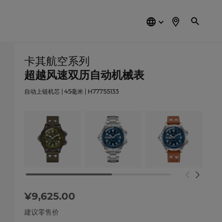
简
体
中
文
卡其航空系列
超越风速双历自动机械表
自动上链机芯 | 45毫米 | H77755133
¥9,625.00
建议零售价