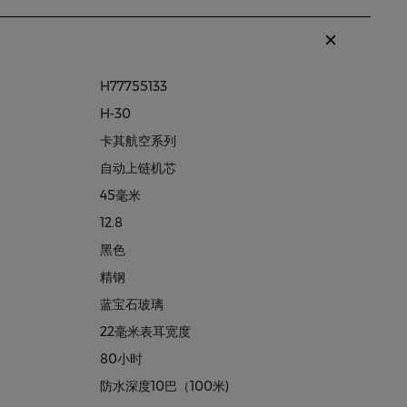
H77755133
H-30
卡其航空系列
自动上链机芯
45毫米
12.8
黑色
精钢
蓝宝石玻璃
22毫米表耳宽度
80小时
防水深度10巴（100米)