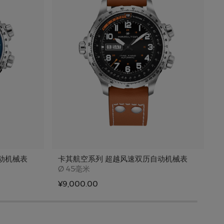
动机械表
卡其航空系列 超越风速双历自动机械表
Case size
Ø
45毫米
¥9,000.00
¥