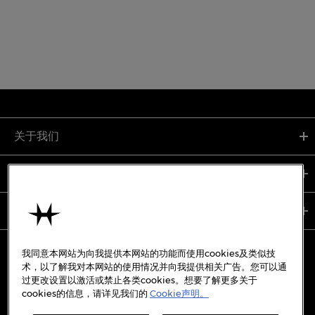
关于我们
支持服务
使用条款
我同意本网站为向我提供本网站的功能而使用cookies及类似技
术，以了解我对本网站的使用情况并向我提供相关广告。您可以通
过更改设置以激活或禁止各类cookies。想要了解更多关于
备案号:
沪ICP备19045273号-7
cookies的信息，请详见我们的
Cookie声明。
沪公网安备31010402333842号