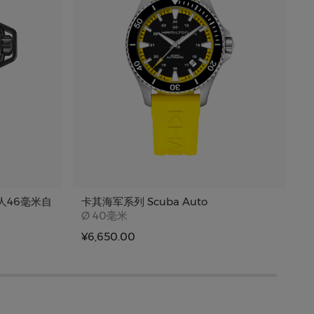
人46毫米自
卡其海军系列 Scuba Auto
卡
Case size
Ø
40毫米
¥6,650.00
¥