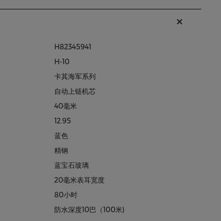
H82345941
H-10
卡其海军系列
自动上链机芯
40毫米
12.95
蓝色
精钢
蓝宝石玻璃
20毫米表耳宽度
80小时
防水深度10巴（100米)