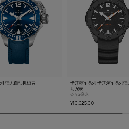
列 蛙人自动机械表
卡其海军系列 卡其海军系列蛙
e
动腕表
Case size
Ø
46毫米
¥10,625.00