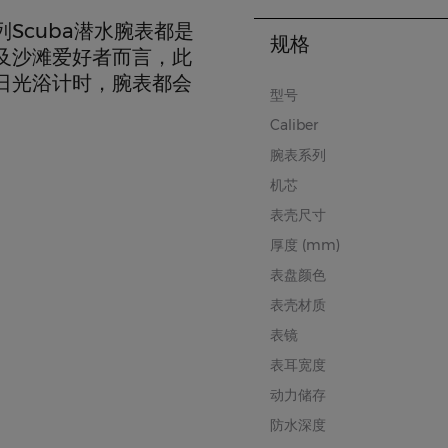
Scuba潜水腕表都是
规格
及沙滩爱好者而言，此
日光浴计时，腕表都会
型号
Caliber
腕表系列
机芯
表壳尺寸
厚度 (mm)
表盘颜色
表壳材质
表镜
表耳宽度
动力储存
防水深度