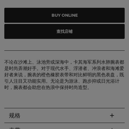
BUY ONLINE
查找店铺
不论在沙滩上、泳池旁或深海中，卡其海军系列水肺腕表都
是时尚弄潮好手。对于现代水手、浮潜者、冲浪者和海滩爱
好者来说，腕表的橙色橡胶表带和对比鲜明的黑色表盘，既
引人注目又功能实用。无论是为游泳、跑步抑或日光浴计
时，腕表都会助您在热浪中保持时尚造型。
规格