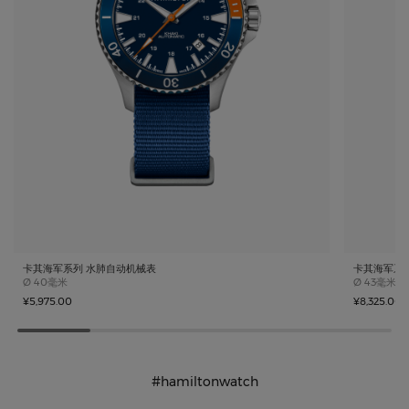
卡其海军系列 水肺自动机械表
卡其海军系列 
Case size
Case size
Ø
40毫米
Ø
43毫米
¥5,975.00
¥8,325.00
#hamiltonwatch