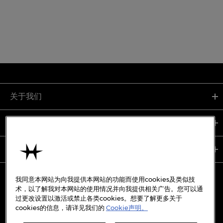
关于我们
支持服务
使用条款
我同意本网站为向我提供本网站的功能而使用cookies及类似技
术，以了解我对本网站的使用情况并向我提供相关广告。您可以通
过更改设置以激活或禁止各类cookies。想要了解更多关于
备案号:
沪ICP备19045273号-7
cookies的信息，请详见我们的
Cookie声明。
沪公网安备31010402333842号