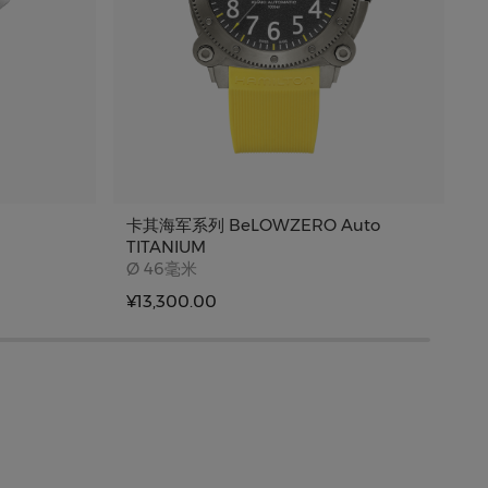
卡其海军系列 BeLOWZERO Auto
卡
TITANIUM
Case size
Ø
46毫米
¥
¥13,300.00