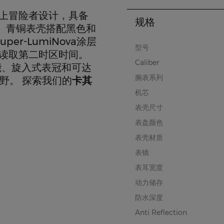
海上冒险者设计，具备
规格
。青铜表壳搭配黑色和
r-LumiNova涂层
型号
晰读取第二时区时间。
Caliber
能、旋入式表冠和可达
腕表系列
野。 探索我们的
卡其
机芯
表壳尺寸
表盘颜色
表壳材质
表镜
表耳宽度
动力储存
防水深度
Anti Reflection