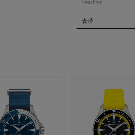
Nivachron
表带