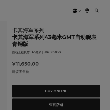
简
体
中
文
卡其海军系列
卡其海军系列43毫米GMT自动腕表
青铜版
自动上链机芯 | 43毫米 | H82565930
¥11,650.00
建议零售价
BUY ONLINE
查找店铺