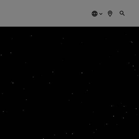
简
体
中
文