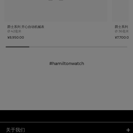
爵士系列 开心自动机械表
爵士系列 
Case size
Case size
Ø
42毫米
Ø
36毫米
¥8,950.00
¥7,700.00
#hamiltonwatch
关于我们