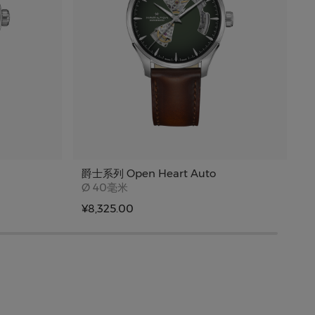
爵士系列 Open Heart Auto
爵
Case size
Ø
40毫米
¥8,325.00
¥