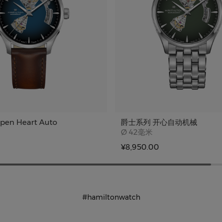
en Heart Auto
爵士系列 开心自动机械
e
Case size
Ø
42毫米
¥8,950.00
#hamiltonwatch