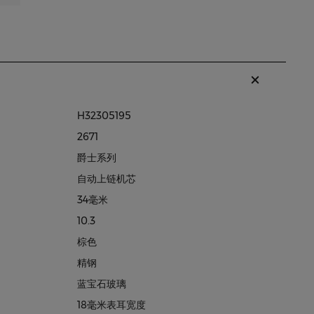
H32305195
2671
爵士系列
自动上链机芯
34毫米
10.3
棕色
精钢
蓝宝石玻璃
18毫米表耳宽度