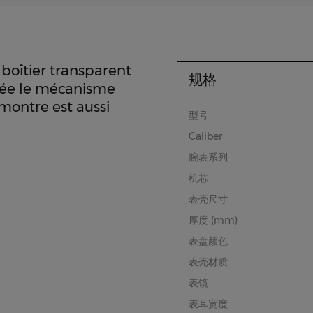
boîtier transparent
规格
lée le mécanisme
ontre est aussi
型号
Caliber
腕表系列
机芯
表壳尺寸
厚度 (mm)
表盘颜色
表壳材质
表镜
表耳宽度