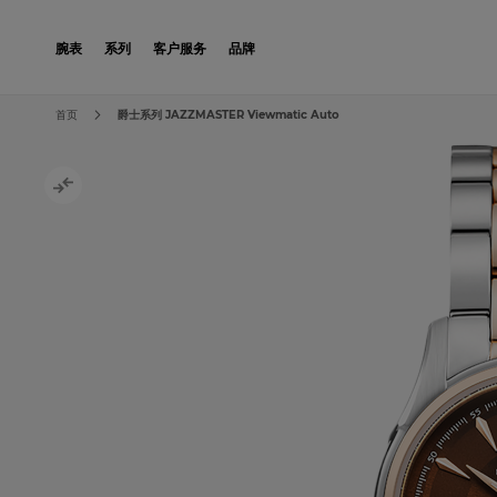
Skip to Content
腕表
系列
客户服务
品牌
Skip to the end of the images gallery
Skip to the beginning of the images gallery
首页
爵士系列 JAZZMASTER Viewmatic Auto