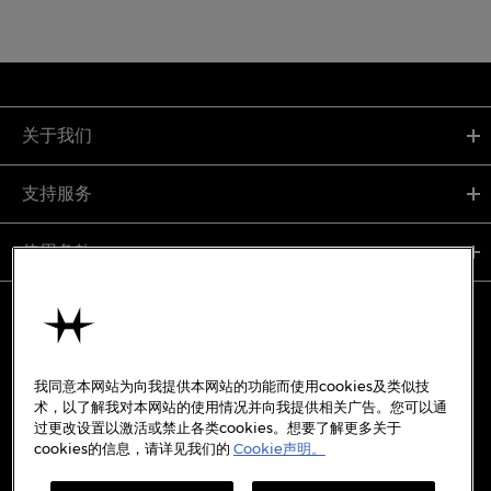
关于我们
支持服务
使用条款
备案号:
沪ICP备19045273号-7
我同意本网站为向我提供本网站的功能而使用cookies及类似技
沪公网安备31010402333842号
术，以了解我对本网站的使用情况并向我提供相关广告。您可以通
过更改设置以激活或禁止各类cookies。想要了解更多关于
cookies的信息，请详见我们的
Cookie声明。
WECHAT
WEIBO
REDBOOK
DOUYIN