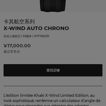
卡其航空系列
X-WIND AUTO CHRONO
自动上链机芯 | 45毫米 | H77766331
¥17,000.00
建议零售价
查找店铺
L'édition limitée Khaki X-Wind Limited Edition, au
look sophistiqué, renferme un calculateur d’angle de
dérive pour répondre aux attentes des adeptes